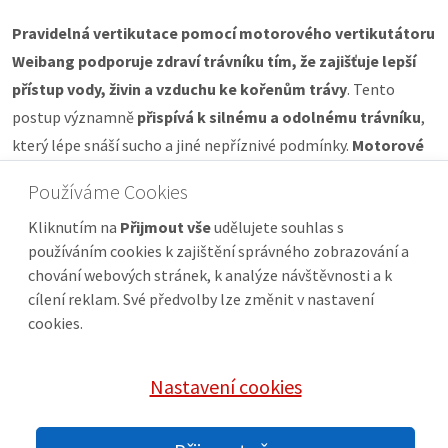
Pravidelná vertikutace pomocí motorového vertikutátoru
Weibang podporuje zdraví trávníku tím, že zajišťuje lepší
přístup vody, živin a vzduchu ke kořenům trávy
. Tento
postup významně
přispívá k silnému a odolnému trávníku
,
který lépe snáší sucho a jiné nepříznivé podmínky.
Motorové
vertikutátory Weibang
jsou navrženy tak, aby poskytovaly
Používáme Cookies
dlouhodobě spolehlivý výkon s minimální údržbou, což z nich
Kliknutím na
Přijmout vše
udělujete souhlas s
činí efektivní a praktický nástroj pro každého, kdo hledá
používáním cookies k zajištění správného zobrazování a
profesionální péči o trávník
.
chování webových stránek, k analýze návštěvnosti a k
cílení reklam. Své předvolby lze změnit v nastavení
cookies.
Nastavení cookies
© 2026 sekacky-weibang.cz |
Nastavení cookies