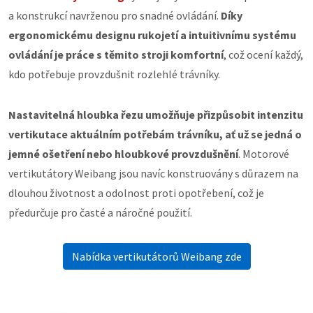
a konstrukcí navrženou pro snadné ovládání.
Díky
ergonomickému designu rukojetí a intuitivnímu systému
ovládání je práce s těmito stroji komfortní
, což ocení každý,
kdo potřebuje provzdušnit rozlehlé trávníky.
Nastavitelná hloubka řezu umožňuje přizpůsobit intenzitu
vertikutace aktuálním potřebám trávníku, ať už se jedná o
jemné ošetření nebo hloubkové provzdušnění
. Motorové
vertikutátory Weibang jsou navíc konstruovány s důrazem na
dlouhou životnost a odolnost proti opotřebení, což je
předurčuje pro časté a náročné použití.
Nabídka vertikutátorů Weibang zde